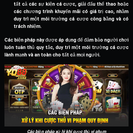
tất cả các sự kiện cá cược, giải đấu thể thao hoặc
các chương trình khuyến mãi có giá trị cao, nhằm
duy trì một môi trường cá cược công bằng và có
trách nhiệm.
Các biện pháp này được áp dụng để đảm bảo người chơi
luôn tuân thủ quy tắc, duy trì một môi trường cá cược
lành mạnh và an toàn cho tất cả mọi người.
Các biện pháp xử lý khi cược thủ vi phạm