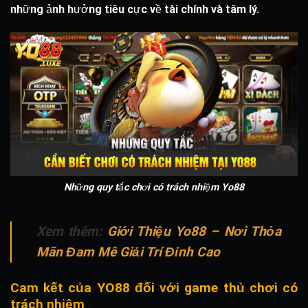
những ảnh hưởng tiêu cực về tài chính và tâm lý.
Những quy tắc chơi có trách nhiệm Yo88
Xem thêm:
Giới Thiệu Yo88 – Nơi Thỏa
Mãn Đam Mê Giải Trí Đỉnh Cao
Cam kết của YO88 đối với game thủ chơi có
trách nhiệm