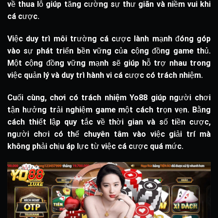
về thua lỗ giúp tăng cường sự thư giãn và niềm vui khi
cá cược.
Việc duy trì môi trường cá cược lành mạnh đóng góp
vào sự phát triển bền vững của cộng đồng game thủ.
Một cộng đồng vững mạnh sẽ giúp hỗ trợ nhau trong
việc quản lý và duy trì hành vi cá cược có trách nhiệm.
Cuối cùng,
chơi có trách nhiệm Yo88
giúp người chơi
tận hưởng trải nghiệm game một cách trọn vẹn. Bằng
cách thiết lập quy tắc về thời gian và số tiền cược,
người chơi có thể chuyên tâm vào việc giải trí mà
không phải chịu áp lực từ việc cá cược quá mức.