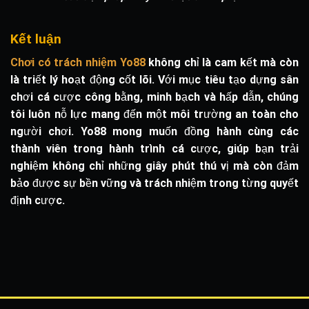
Kết luận
Chơi có trách nhiệm Yo88
không chỉ là cam kết mà còn
là triết lý hoạt động cốt lõi. Với mục tiêu tạo dựng sân
chơi cá cược công bằng, minh bạch và hấp dẫn, chúng
tôi luôn nỗ lực mang đến một môi trường an toàn cho
người chơi. Yo88 mong muốn đồng hành cùng các
thành viên trong hành trình cá cược, giúp bạn trải
nghiệm không chỉ những giây phút thú vị mà còn đảm
bảo được sự bền vững và trách nhiệm trong từng quyết
định cược.