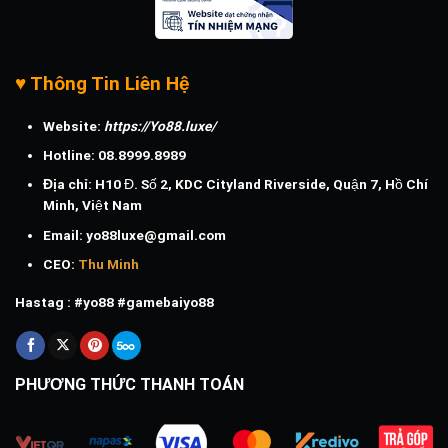
♥ Thông Tin Liên Hệ
Website
:
https://Yo88.luxe/
Hotline:
08.8999.8989
Địa chỉ:
H10 Đ. Số 2, KDC Cityland Riverside, Quận 7, Hồ Chí
Minh, Việt Nam
Email:
yo88luxe@gmail.com
CEO:
Thu Minh
Hastag : #yo88 #gamebaiyo88
PHƯƠNG THỨC THANH TOÁN