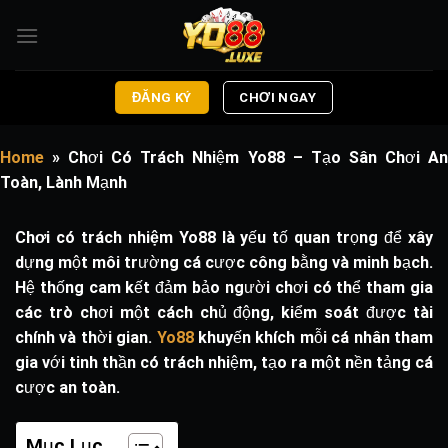
Chuyển
đến
nội
dung
ĐĂNG KÝ
CHƠI NGAY
Home
»
Chơi Có Trách Nhiệm Yo88 – Tạo Sân Chơi A
Toàn, Lành Mạnh
Chơi có trách nhiệm Yo88
là yếu tố quan trọng để xây
dựng một môi trường cá cược công bằng và minh bạch.
Hệ thống cam kết đảm bảo người chơi có thể tham gia
các trò chơi một cách chủ động, kiểm soát được tài
chính và thời gian.
Yo88
khuyến khích mỗi cá nhân tham
gia với tinh thần có trách nhiệm, tạo ra một nền tảng cá
cược an toàn.
Mục Lục