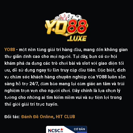
YO88
- một nền tảng giải trí hàng đầu, mang đến không gian
thư giãn đỉnh cao cho mọi người. Tại đây, bạn có cơ hội
khám phá đa dạng các trò chơi bài và slot với giao diện tối
ưu, dễ sử dụng ngay từ lần truy cập đầu tiên. Đặc biệt, dịch
vụ chăm sóc khách hàng chuyên nghiệp của YO88 luôn sẵn
sàng hỗ trợ 24/7, đảm bảo mang lại cảm giác an tâm và trải
nghiệm trọn vẹn cho người chơi. Đây chính là lựa chọn lý
tưởng cho những ai tìm kiếm niềm vui và sự tiện lợi trong
thế giới giải trí trực tuyến.
Đối tác:
Đánh Đề Online
,
HIT CLUB